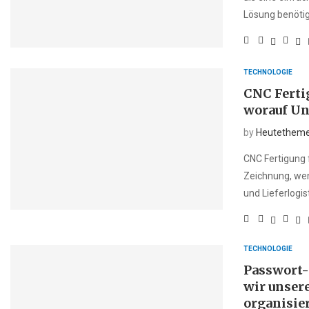
Lösung benötig
TECHNOLOGIE
CNC Fertig
worauf Un
by
Heutethem
CNC Fertigung f
Zeichnung, wen
und Lieferlogis
TECHNOLOGIE
Passwort-
wir unser
organisie