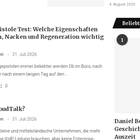
4. August 2026
Beliebt
stole Test: Welche Eigenschaften
n, Nacken und Regeneration wichtig
1
en
31. Juli 2026
pistolen immer beliebter werden Ob im Büro, nach
 nach einem langen Tag auf den …
loudTalk?
en
31. Juli 2026
Daniel B
Geschich
 kleine und mittelständische Unternehmen, die mehr
Auszeit
he VoIP-Leitung brauchen, aber keine Enterprise-