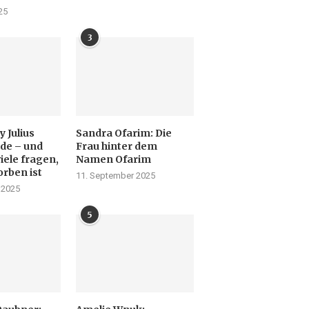
25
3
 Julius
Sandra Ofarim: Die
de – und
Frau hinter dem
iele fragen,
Namen Ofarim
orben ist
11. September 2025
 2025
5