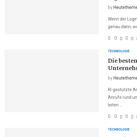
by
Heutethem
Wenn der Login
genau dann, we
TECHNOLOGIE
Die beste
Unterneh
by
Heutethem
KI-gestützte A
Anrufe rund um
leiten …
TECHNOLOGIE