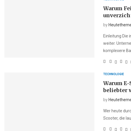
Warum Fei
unverzich
by
Heutethem
Einleitung Die i
weiter. Untern
komplexere Bau
TECHNOLOGIE
Warum E-S
beliebter
by
Heutethem
Wer heute durch
Scooter, die la