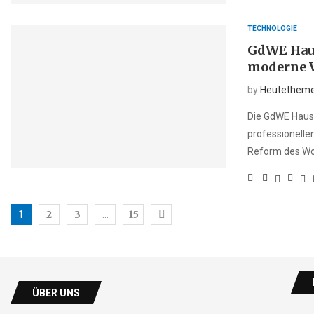
TECHNOLOGIE
GdWE Haus
moderne 
by
Heutethem
Die GdWE Hausv
professionelle
Reform des W
2
3
15
1
…
ÜBER UNS