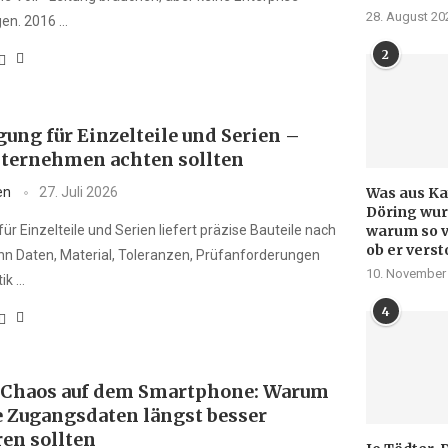
28. August 20
en. 2016 …
2
ung für Einzelteile und Serien –
ternehmen achten sollten
Was aus Kay
en
27. Juli 2026
Döring wur
warum so v
ür Einzelteile und Serien liefert präzise Bauteile nach
ob er verst
n Daten, Material, Toleranzen, Prüfanforderungen
10. November
tik …
4
Chaos auf dem Smartphone: Warum
e Zugangsdaten längst besser
ren sollten