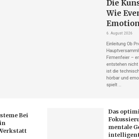
Die Kuns
Wie Eve
Emotion
6. August 2026
Einleitung Ob P
Hauptversammlun
Firmenfeier – e
entstehen nicht
ist die technisc
hörbar und emot
spielt …
Das optim
ysteme Bei
Fokussier
in
mentale G
Werkstatt
intellige