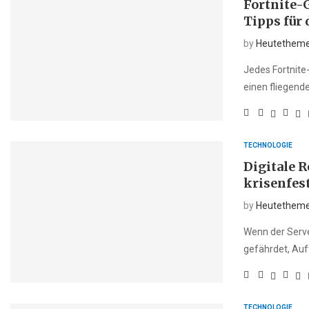
Fortnite-
Tipps für 
by
Heutethem
Jedes Fortnite-
einen fliegende
TECHNOLOGIE
Digitale 
krisenfes
by
Heutethem
Wenn der Server
gefährdet, Auf
TECHNOLOGIE