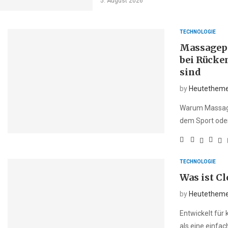
5. August 2026
TECHNOLOGIE
Massagepi
bei Rücke
sind
by
Heutethem
Warum Massage
dem Sport oder
TECHNOLOGIE
Was ist C
by
Heutethem
Entwickelt für
als eine einfac