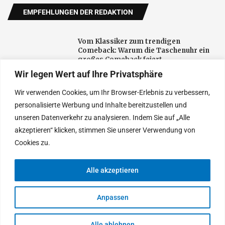
EMPFEHLUNGEN DER REDAKTION
Vom Klassiker zum trendigen
Comeback: Warum die Taschenuhr ein
großes Comeback feiert
Wir legen Wert auf Ihre Privatsphäre
Wir verwenden Cookies, um Ihr Browser-Erlebnis zu verbessern,
Effiziente wärmeübertragung im alltag
und in der technik
personalisierte Werbung und Inhalte bereitzustellen und
unseren Datenverkehr zu analysieren. Indem Sie auf „Alle
akzeptieren“ klicken, stimmen Sie unserer Verwendung von
Die weltweit führenden Ärzte für
Cookies zu.
natürliche Ergebnisse bei
Haartransplantationen
Alle akzeptieren
Anpassen
© 2025 Heutethemen. Entworfen von Tages Neu
Alle ablehnen