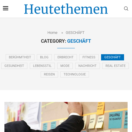
Home
»
GESCHÄFT
CATEGORY:
GESCHÄFT
BERÜHMTHEIT
BLOG
ERBRECHT
FITNESS
GESCHÄFT
GESUNDHEIT
LEBENSSTIL
MODE
NACHRICHT
REAL ESTATE
REISEN
TECHNOLOGIE