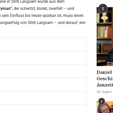
ane in
Stirb Langsam
wurde aus dem
eryman“
, der schwitzt, blutet, zweifelt – und
1
sein Einfluss bis heute spürbar ist, muss einen
hungserfolg von
Stirb Langsam
– und darauf, wie
Daniel
Geschi
Auszei
28. August
2