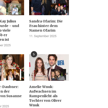
Kay Julius
Sandra Ofarim: Die
urde – und
Frau hinter dem
 viele
Namen Ofarim
ob er
11. September 2025
en ist
er 2025
5
r-Daubner:
Amelie Wnuk:
n der
Aufwachsen im
von Susanne
Rampenlicht als
Tochter von Oliver
Wnuk
r 2025