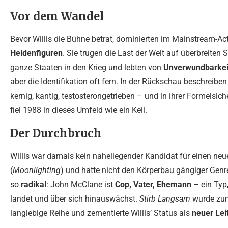
Vor dem Wandel
Bevor Willis die Bühne betrat, dominierten im Mainstream-Ac
Heldenfiguren
. Sie trugen die Last der Welt auf überbreite
ganze Staaten in den Krieg und lebten von
Unverwundbarkeit
aber die Identifikation oft fern. In der Rückschau beschreibe
kernig, kantig, testosterongetrieben – und in ihrer Formelsi
fiel 1988 in dieses Umfeld wie ein Keil.
Der Durchbruch
Willis war damals kein naheliegender Kandidat für einen n
(
Moonlighting
) und hatte nicht den Körperbau gängiger Gen
so
radikal
: John McClane ist
Cop, Vater, Ehemann
– ein Typ,
landet und über sich hinauswächst.
Stirb Langsam
wurde zum 
langlebige Reihe und zementierte Willis’ Status als
neuer Lei