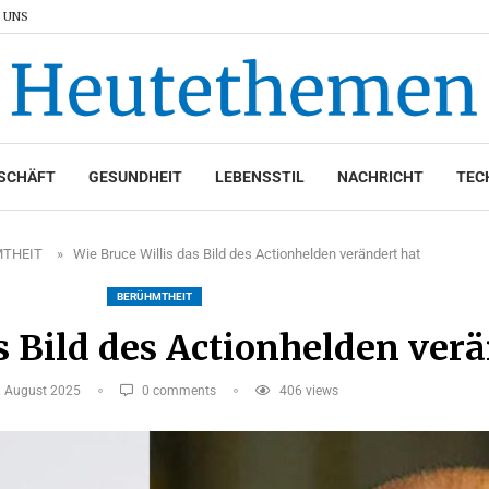
 UNS
SCHÄFT
GESUNDHEIT
LEBENSSTIL
NACHRICHT
TEC
THEIT
»
Wie Bruce Willis das Bild des Actionhelden verändert hat
BERÜHMTHEIT
s Bild des Actionhelden verä
. August 2025
0 comments
406
views