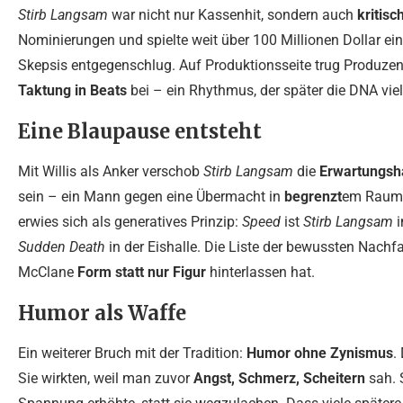
Stirb Langsam
war nicht nur Kassenhit, sondern auch
kritisc
Nominierungen und spielte weit über 100 Millionen Dollar ei
Skepsis entgegenschlug. Auf Produktionsseite trug Produzent 
Taktung in Beats
bei – ein Rhythmus, der später die DNA viel
Eine Blaupause entsteht
Mit Willis als Anker verschob
Stirb Langsam
die
Erwartungsh
sein – ein Mann gegen eine Übermacht in
begrenzt
em Raum. 
erwies sich als generatives Prinzip:
Speed
ist
Stirb Langsam
i
Sudden Death
in der Eishalle. Die Liste der bewussten Nachfah
McClane
Form statt nur Figur
hinterlassen hat.
Humor als Waffe
Ein weiterer Bruch mit der Tradition:
Humor ohne Zynismus
.
Sie wirkten, weil man zuvor
Angst, Schmerz, Scheitern
sah. 