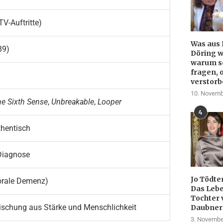
TV-Auftritte)
Was aus 
89)
Döring w
warum so
fragen, 
verstorb
10. Novemb
e Sixth Sense
,
Unbreakable
,
Looper
4
thentisch
Diagnose
Jo Tödte
orale Demenz)
Das Lebe
Tochter 
ischung aus Stärke und Menschlichkeit
Daubner
3. Novembe