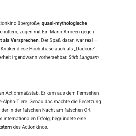
tionkino übergroße,
quasi-mythologische
n Schultern, zogen mit Ein-Mann-Armeen gegen
 als Versprechen
. Der Spaß daran war real –
n Kritiker diese Hochphase auch als „Dadcore“:
cherheit irgendwann vorhersehbar.
Stirb Langsam
euen Actionmaßstab. Er kam aus dem Fernsehen
re-Alpha-Tiere. Genau das machte die Besetzung
 der in der falschen Nacht am falschen Ort
internationalen Erfolg, begründete eine
tstern
des Actionkinos.