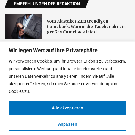
EMPFEHLUNGEN DER REDAKTION
Vom Klassiker zum trendigen
Comeback: Warum die Taschenuhr ein
großes Comeback feiert
Wir legen Wert auf Ihre Privatsphäre
Effiziente wärmeübertragung im alltag
und in der technik
Wir verwenden Cookies, um Ihr Browser-Erlebnis zu verbessern,
personalisierte Werbung und Inhalte bereitzustellen und
unseren Datenverkehr zu analysieren. Indem Sie auf „Alle
Die weltweit führenden Ärzte für
akzeptieren“ klicken, stimmen Sie unserer Verwendung von
natürliche Ergebnisse bei
Haartransplantationen
Cookies zu.
Alle akzeptieren
© 2025 Heutethemen. Entworfen von Tages Neu
Anpassen