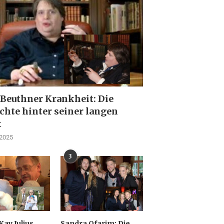
 Beuthner Krankheit: Die
chte hinter seiner langen
t
 2025
3
Kay Julius
Sandra Ofarim: Die