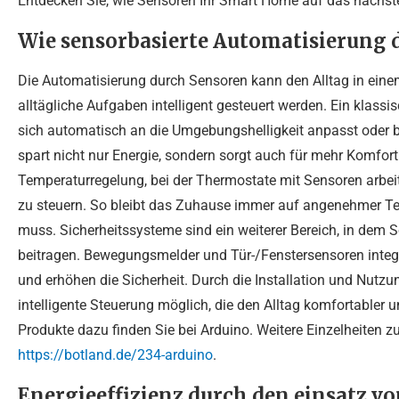
Entdecken Sie, wie Sensoren Ihr Smart Home auf das nächst
Wie sensorbasierte Automatisierung d
Die Automatisierung durch Sensoren kann den Alltag in eine
alltägliche Aufgaben intelligent gesteuert werden. Ein klassisc
sich automatisch an die Umgebungshelligkeit anpasst oder be
spart nicht nur Energie, sondern sorgt auch für mehr Komfort.
Temperaturregelung, bei der Thermostate mit Sensoren arbei
zu steuern. So bleibt das Zuhause immer auf angenehmer Te
muss. Sicherheitssysteme sind ein weiterer Bereich, in de
beitragen. Bewegungsmelder und Tür-/Fenstersensoren integ
und erhöhen die Sicherheit. Durch die Installation und Nut
intelligente Steuerung möglich, die den Alltag komfortabler 
Produkte dazu finden Sie bei Arduino. Weitere Einzelheiten 
https://botland.de/234-arduino
.
Energieeffizienz durch den einsatz v