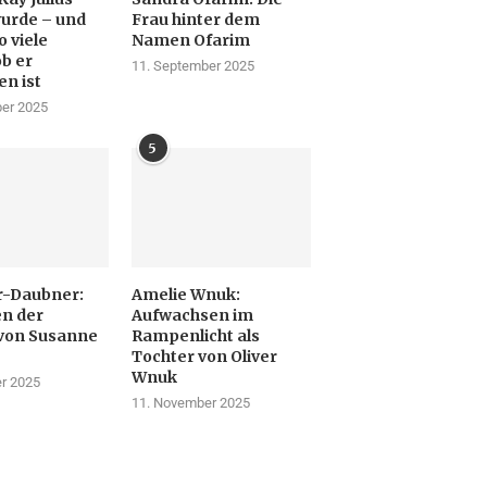
urde – und
Frau hinter dem
 viele
Namen Ofarim
ob er
11. September 2025
en ist
er 2025
5
r-Daubner:
Amelie Wnuk:
n der
Aufwachsen im
von Susanne
Rampenlicht als
Tochter von Oliver
Wnuk
r 2025
11. November 2025