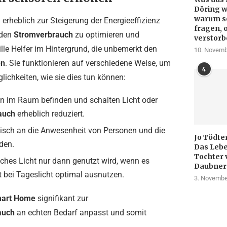
Döring w
warum so
erheblich zur Steigerung der Energieeffizienz
fragen, 
 den
Stromverbrauch
zu optimieren und
verstorb
ille Helfer im Hintergrund, die unbemerkt den
10. Novemb
en
. Sie funktionieren auf verschiedene Weise, um
4
lichkeiten, wie sie dies tun können:
n im Raum befinden und schalten Licht oder
auch
erheblich reduziert.
isch an die Anwesenheit von Personen und die
Jo Tödte
den.
Das Lebe
Tochter 
iches Licht nur dann genutzt wird, wenn es
Daubner
it bei Tageslicht optimal ausnutzen.
3. Novembe
art Home
signifikant zur
auch
an echten Bedarf anpasst und somit