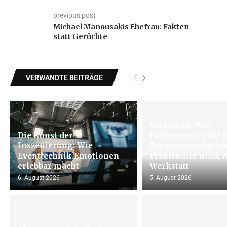
previous post
Michael Manousakis Ehefrau: Fakten
statt Gerüchte
VERWANDTE BEITRÄGE
Verstehen, Wie
Die Kunst der
Fahrzeugsysteme B
Inszenierung: Wie
Zusammenarbeiten
Eventtechnik Emotionen
Praktischer Blick 
erlebbar macht
Werkstatt
6. August 2026
5. August 2026