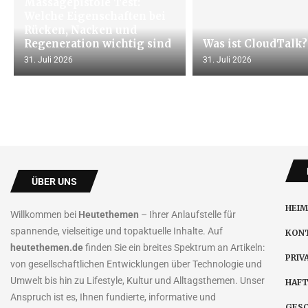
Massagepistole Test:
Welche Eigenschaften bei
Rücken, Nacken und
Regeneration wichtig sind
Was ist CloudTalk?
31. Juli 2026
31. Juli 2026
ÜBER UNS
HEIM
Willkommen bei
Heutethemen
– Ihrer Anlaufstelle für
spannende, vielseitige und topaktuelle Inhalte. Auf
KONT
heutethemen.de
finden Sie ein breites Spektrum an Artikeln:
PRIV
von gesellschaftlichen Entwicklungen über Technologie und
Umwelt bis hin zu Lifestyle, Kultur und Alltagsthemen. Unser
HAF
Anspruch ist es, Ihnen fundierte, informative und
GES