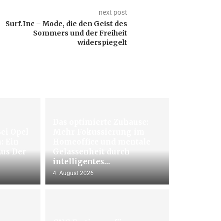
next post
Surf.Inc – Mode, die den Geist des
Sommers und der Freiheit
widerspiegelt
Das optimierte Zuhause:
ei Opel
Mehr Fokussierung im
: Ein
Homeoffice und mentale
Aus Der
Gelassenheit durch
intelligentes...
4. August 2026