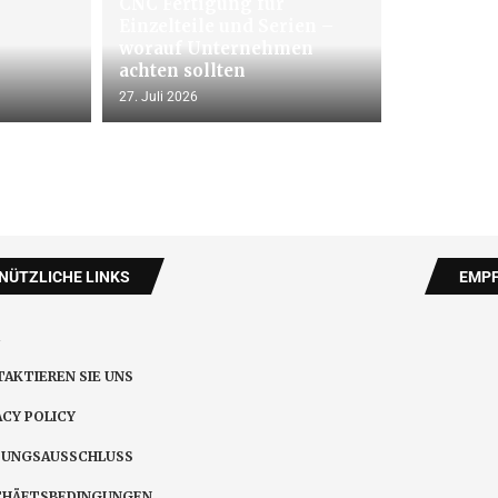
CNC Fertigung für
Einzelteile und Serien –
worauf Unternehmen
achten sollten
27. Juli 2026
NÜTZLICHE LINKS
EMPF
AKTIEREN SIE UNS
ACY POLICY
TUNGSAUSSCHLUSS
CHÄFTSBEDINGUNGEN