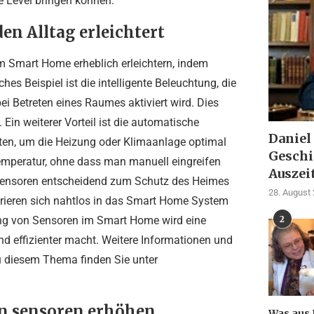
e Level bringen können.
en Alltag erleichtert
m Smart Home erheblich erleichtern, indem
hes Beispiel ist die intelligente Beleuchtung, die
i Betreten eines Raumes aktiviert wird. Dies
 Ein weiterer Vorteil ist die automatische
Daniel
ten, um die Heizung oder Klimaanlage optimal
Geschi
mperatur, ohne dass man manuell eingreifen
Auszei
m Sensoren entscheidend zum Schutz des Heimes
28. August
rieren sich nahtlos in das Smart Home System
zung von Sensoren im Smart Home wird eine
2
und effizienter macht. Weitere Informationen und
zu diesem Thema finden Sie unter
on sensoren erhöhen
Was aus 