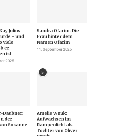
Kay Julius
Sandra Ofarim: Die
urde – und
Frau hinter dem
 viele
Namen Ofarim
ob er
11. September 2025
en ist
er 2025
5
r-Daubner:
Amelie Wnuk:
n der
Aufwachsen im
von Susanne
Rampenlicht als
Tochter von Oliver