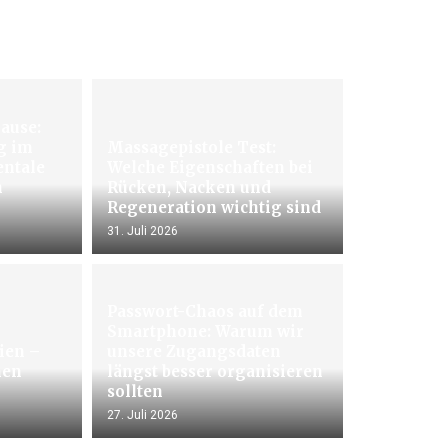
ause:
g im
Massagepistole Test:
entale
Welche Eigenschaften bei
h
Rücken, Nacken und
Regeneration wichtig sind
31. Juli 2026
Passwort-Chaos auf dem
Smartphone: Warum wir
rien –
unsere Zugangsdaten
men
längst besser organisieren
sollten
27. Juli 2026