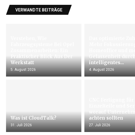
VERWANDTE BEITRÄGE
Verstehen, Wie
Das optimierte Zuh
Fahrzeugsysteme Bei Opel
Mehr Fokussierun
Zusammenarbeiten: Ein
Homeoffice und m
Praktischer Blick Aus Der
Gelassenheit durc
Werkstatt
intelligentes...
5. August 2026
4. August 2026
CNC Fertigung für
Einzelteile und Se
worauf Unterneh
Was ist CloudTalk?
achten sollten
31. Juli 2026
27. Juli 2026