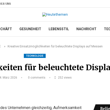
BER UNS
SCHÄFT
GESUNDHEIT
LEBENSSTIL
NACHRICHT
TE
E
»
Kreative Einsatzmöglichkeiten für beleuchtete Displays auf Messen
TECHNOLOGIE
eiten für beleuchtete Displ
4. März 2026
0 comments
252
views
 jedes Unternehmen gleichzeitig, Aufmerksamkeit
Beli