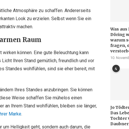
tliche Atmosphäre zu schaffen. Andererseits
kanten Look zu erzielen. Selbst wenn Sie ein
attraktiv machen.
Was aus 
Döring w
 warmen Raum
warum so
fragen, 
verstorb
lt wirken können. Eine gute Beleuchtung kann
10. Novemb
Licht Ihren Stand gemütlich, freundlich und vor
s Standes wohlfühlen, sind sie eher bereit, mit
4
Rändern Ihres Standes anzubringen. Sie können
 diese Weise schaffen Sie mühelos einen
r an Ihrem Stand wohlfühlen, bleiben sie länger,
Jo Tödte
Das Lebe
Ihrer Marke
.
Tochter 
Daubner
r um Helligkeit geht, sondern auch darum, die