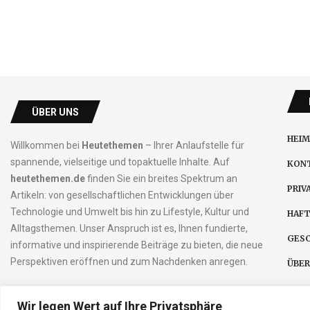
ÜBER UNS
HEIM
Willkommen bei
Heutethemen
– Ihrer Anlaufstelle für
spannende, vielseitige und topaktuelle Inhalte. Auf
KONT
heutethemen.de
finden Sie ein breites Spektrum an
PRIV
Artikeln: von gesellschaftlichen Entwicklungen über
Technologie und Umwelt bis hin zu Lifestyle, Kultur und
HAF
Alltagsthemen. Unser Anspruch ist es, Ihnen fundierte,
GES
informative und inspirierende Beiträge zu bieten, die neue
Perspektiven eröffnen und zum Nachdenken anregen.
ÜBER
Wir legen Wert auf Ihre Privatsphäre