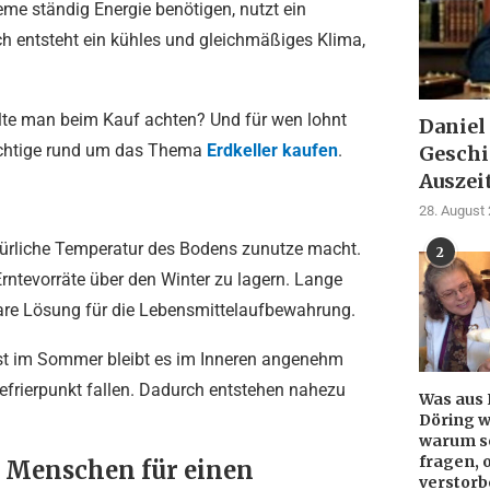
e ständig Energie benötigen, nutzt ein
ch entsteht ein kühles und gleichmäßiges Klima,
ollte man beim Kauf achten? Und für wen lohnt
Daniel
 Wichtige rund um das Thema
Erdkeller kaufen
.
Geschi
Auszei
28. August
 natürliche Temperatur des Bodens zunutze macht.
2
rntevorräte über den Winter zu lagern. Lange
bare Lösung für die Lebensmittelaufbewahrung.
lbst im Sommer bleibt es im Inneren angenehm
efrierpunkt fallen. Dadurch entstehen nahezu
Was aus 
Döring w
warum so
fragen, 
 Menschen für einen
verstorb