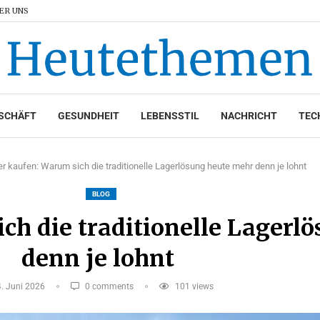
ER UNS
SCHÄFT
GESUNDHEIT
LEBENSSTIL
NACHRICHT
TEC
er kaufen: Warum sich die traditionelle Lagerlösung heute mehr denn je lohnt
BLOG
ch die traditionelle Lagerl
denn je lohnt
4. Juni 2026
0 comments
101
views