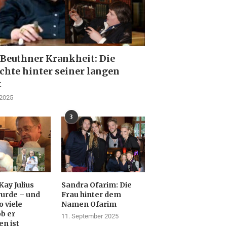
 Beuthner Krankheit: Die
chte hinter seiner langen
t
 2025
3
Kay Julius
Sandra Ofarim: Die
urde – und
Frau hinter dem
 viele
Namen Ofarim
ob er
11. September 2025
en ist