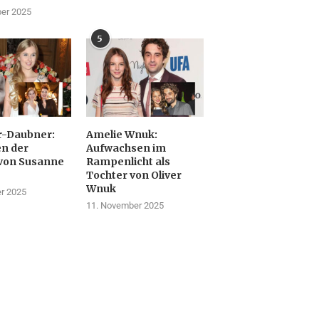
er 2025
5
r-Daubner:
Amelie Wnuk:
n der
Aufwachsen im
von Susanne
Rampenlicht als
Tochter von Oliver
Wnuk
r 2025
11. November 2025