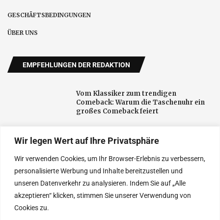
GESCHÄFTSBEDINGUNGEN
ÜBER UNS
EMPFEHLUNGEN DER REDAKTION
Vom Klassiker zum trendigen
Comeback: Warum die Taschenuhr ein
großes Comeback feiert
Wir legen Wert auf Ihre Privatsphäre
Effiziente wärmeübertragung im alltag
und in der technik
Wir verwenden Cookies, um Ihr Browser-Erlebnis zu verbessern,
personalisierte Werbung und Inhalte bereitzustellen und
unseren Datenverkehr zu analysieren. Indem Sie auf „Alle
Die weltweit führenden Ärzte für
akzeptieren“ klicken, stimmen Sie unserer Verwendung von
natürliche Ergebnisse bei
Haartransplantationen
Cookies zu.