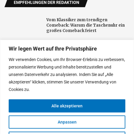
EMPFEHLUNGEN DER REDAKTION
Vom Klassiker zum trendigen
Comeback: Warum die Taschenuhr ein
großes Comeback feiert
Wir legen Wert auf Ihre Privatsphäre
Effiziente wärmeübertragung im alltag
und in der technik
Wir verwenden Cookies, um Ihr Browser-Erlebnis zu verbessern,
personalisierte Werbung und Inhalte bereitzustellen und
unseren Datenverkehr zu analysieren. Indem Sie auf „Alle
Die weltweit führenden Ärzte für
akzeptieren“ klicken, stimmen Sie unserer Verwendung von
natürliche Ergebnisse bei
Haartransplantationen
Cookies zu.
Alle akzeptieren
© 2025 Heutethemen. Entworfen von Tages Neu
Anpassen