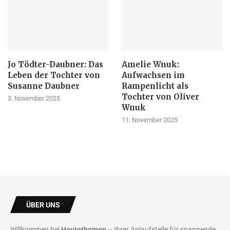
Jo Tödter-Daubner: Das
Amelie Wnuk:
Leben der Tochter von
Aufwachsen im
Susanne Daubner
Rampenlicht als
Tochter von Oliver
3. November 2025
Wnuk
11. November 2025
ÜBER UNS
Willkommen bei
Heutethemen
– Ihrer Anlaufstelle für spannende,