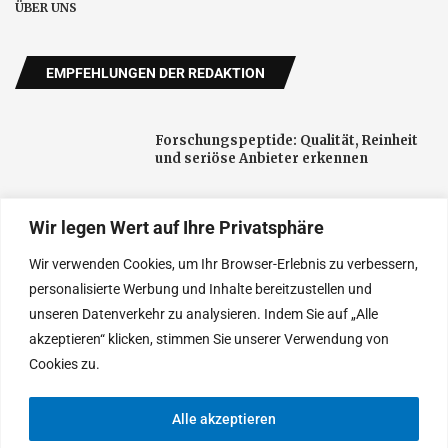
ÜBER UNS
EMPFEHLUNGEN DER REDAKTION
Forschungspeptide: Qualität, Reinheit
und seriöse Anbieter erkennen
Wir legen Wert auf Ihre Privatsphäre
Schnelltest-FN verbindet Corona-Tests
für Privatpersonen und Unternehmen
Wir verwenden Cookies, um Ihr Browser-Erlebnis zu verbessern,
mit digitaler Terminplanung
personalisierte Werbung und Inhalte bereitzustellen und
unseren Datenverkehr zu analysieren. Indem Sie auf „Alle
Neue öffentliche Aufmerksamkeit für
akzeptieren“ klicken, stimmen Sie unserer Verwendung von
Darmgesundheit: Fachpraxis in Herford
setzt auf Aufklärung
Cookies zu.
Alle akzeptieren