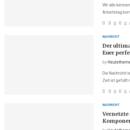
Wir alle kenne
Arbeitstag ko
NACHRICHT
Der ultima
Euer perf
by
Heutethem
Die Nachricht i
Zeit ist gefüll
NACHRICHT
Vernetzte
Komponent