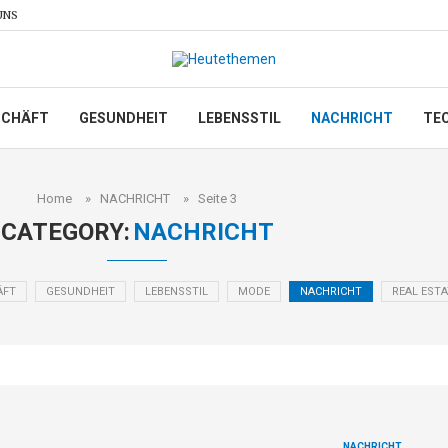
UNS
SCHÄFT
GESUNDHEIT
LEBENSSTIL
NACHRICHT
TE
Home
»
NACHRICHT
»
Seite 3
CATEGORY:
NACHRICHT
ÄFT
GESUNDHEIT
LEBENSSTIL
MODE
NACHRICHT
REAL ESTA
NACHRICHT