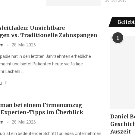
20. Juli 2026
Beliebt
sleitfaden: Unsichtbare
en vs. Traditionelle Zahnspangen
1
en
28. Mai 2026
opädie hat in den letzten Jahrzehnten erhebliche
macht und bietet Patienten heute vielfältige
ihr Lächeln …
 man bei einem Firmenumzug
 Experten-Tipps im Überblick
Daniel B
en
28. Mai 2026
Geschich
Auszeit
g ist ein bedeutender Schritt für jedes Unternehmen