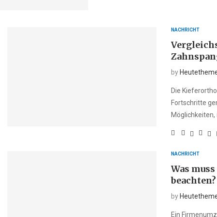
NACHRICHT
Vergleich
Zahnspang
by
Heutethem
Die Kieferorth
Fortschritte ge
Möglichkeiten, 
NACHRICHT
Was muss
beachten?
by
Heutethem
Ein Firmenumzu