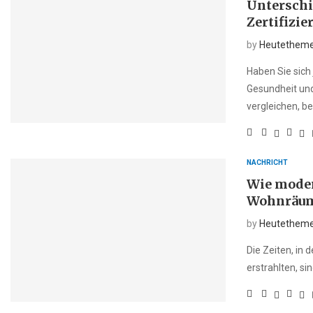
Unterschi
Zertifizie
by
Heutethem
Haben Sie sich
Gesundheit und
vergleichen, be
NACHRICHT
Wie moder
Wohnräume
by
Heutethem
Die Zeiten, in
erstrahlten, si