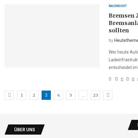
NACHRICHT
Bremsen 2
Bremsanla
sollten
by
Heutethem
Wer heute Auto
Ladeinfrastruk
entscheidet im 
1
2
4
5
23
3
…
ÜBER UNS