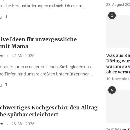
28. August 20
lreiche Herausforderungen mit sich. Ob es um …
2
ive Ideen für unvergessliche
 mit Mama
Was aus Kay
en
27. Mai 2026
Döring wur
warum so v
ntrale Figuren in unserem Leben. Sie begleiten uns
ob er verst
d Tiefen, sind unsere größten Unterstützerinnen …
10. November
4
hwertiges Kochgeschirr den Alltag
he spürbar erleichtert
en
26. Mai 2026
Jo Tödter-