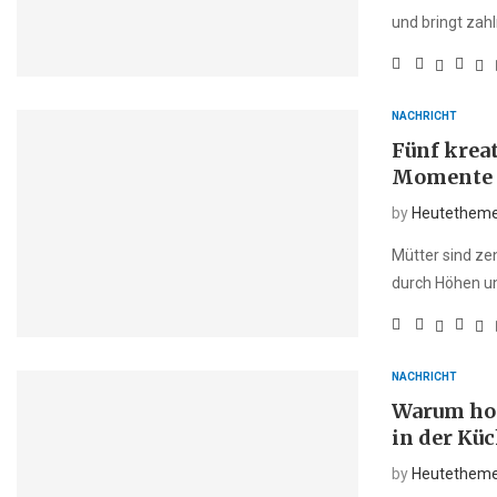
und bringt zah
NACHRICHT
Fünf kreat
Momente
by
Heutethem
Mütter sind ze
durch Höhen un
NACHRICHT
Warum hoc
in der Küc
by
Heutethem