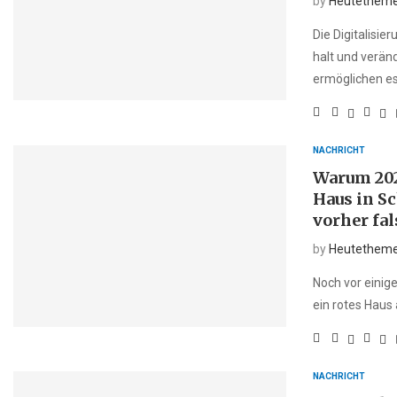
by
Heutethem
Die Digitalisie
halt und verä
ermöglichen es 
NACHRICHT
Warum 202
Haus in S
vorher fa
by
Heutethem
Noch vor einig
ein rotes Haus
NACHRICHT