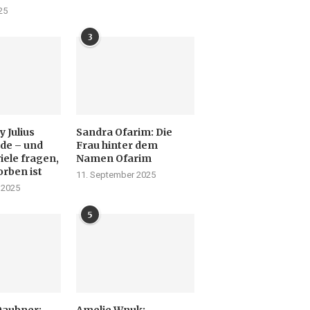
25
3
 Julius
Sandra Ofarim: Die
de – und
Frau hinter dem
iele fragen,
Namen Ofarim
orben ist
11. September 2025
 2025
5
Daubner:
Amelie Wnuk: