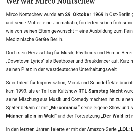
Wer war Mirco Nontschew
Mirco Nontschew wurde am
29. Oktober 1969
in Ost-Berlin 
und seine Mutter, eine Journalistin, förderten schon früh sei
wie von seinen Eltern gewünscht – eine Ausbildung zum Fei
Medizinische Geräte Berlin.
Doch sein Herz schlug für Musik, Rhythmus und Humor. Bereit
„Downtown Lyrics“ als Beatboxer und Breakdancer auf. Kurz n
seinen Platz in der westdeutschen Unterhaltungswelt.
Sein Talent für Improvisation, Mimik und Soundeffekte brach
kam 1993, als er Teil der Kultshow
RTL Samstag Nacht
wurd
seine Mischung aus Musik und Comedy machten ihn zu einem
Später bekam er mit
„Mircomania“
seine eigene Show und sp
Männer allein im Wald“
und der Fortsetzung
„Der Wald ist 
In den letzten Jahren feierte er mit der Amazon-Serie
„LOL: 