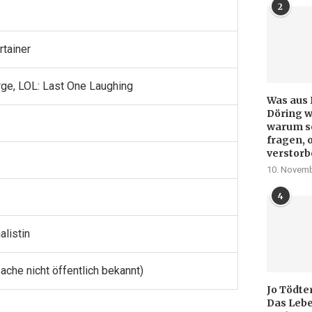
2
rtainer
ge, LOL: Last One Laughing
Was aus 
Döring w
warum so
fragen, 
verstorb
10. Novemb
4
alistin
ache nicht öffentlich bekannt)
Jo Tödte
Das Lebe