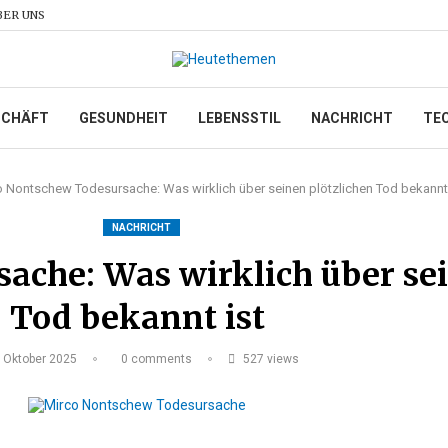
BER UNS
SCHÄFT
GESUNDHEIT
LEBENSSTIL
NACHRICHT
TE
o Nontschew Todesursache: Was wirklich über seinen plötzlichen Tod bekannt 
NACHRICHT
ache: Was wirklich über sei
Tod bekannt ist
. Oktober 2025
0 comments
527
views