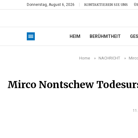
Donnerstag, August 6, 2026
KONTAKTIEREN SIE UNS
Ü
HEIM
BERÜHMTHEIT
GE
Home
»
NACHRICHT
»
Mirc
Mirco Nontschew Todesurs
11