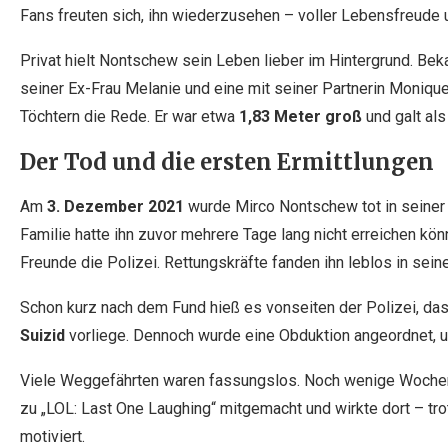
Fans freuten sich, ihn wiederzusehen – voller Lebensfreude 
Privat hielt Nontschew sein Leben lieber im Hintergrund. Beka
seiner Ex-Frau Melanie und eine mit seiner Partnerin Monique
Töchtern die Rede. Er war etwa
1,83 Meter groß
und galt als
Der Tod und die ersten Ermittlungen
Am
3. Dezember 2021
wurde Mirco Nontschew tot in seiner
Familie hatte ihn zuvor mehrere Tage lang nicht erreichen kö
Freunde die Polizei. Rettungskräfte fanden ihn leblos in s
Schon kurz nach dem Fund hieß es vonseiten der Polizei, da
Suizid
vorliege. Dennoch wurde eine Obduktion angeordnet, 
Viele Weggefährten waren fassungslos. Noch wenige Wochen
zu „LOL: Last One Laughing“ mitgemacht und wirkte dort – tr
motiviert.