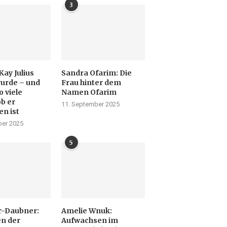
3
Kay Julius
Sandra Ofarim: Die
urde – und
Frau hinter dem
 viele
Namen Ofarim
ob er
11. September 2025
en ist
er 2025
5
r-Daubner:
Amelie Wnuk:
n der
Aufwachsen im