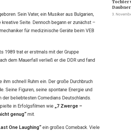
Tochter 
Daubner
geboren. Sein Vater, ein Musiker aus Bulgarien,
3. Novembe
ne kreative Seite. Dennoch begann er zunächst –
nmechaniker für medizinische Geräte beim VEB
s 1989 trat er erstmals mit der Gruppe
ach dem Mauerfall verließ er die DDR und fand
te ihm schnell Ruhm ein. Der große Durchbruch
e. Seine Figuren, seine spontane Energie und
 der beliebtesten Comedians Deutschlands.
ielte in Erfolgsfilmen wie
„7 Zwerge –
nicht genug“
mit.
Last One Laughing“
ein großes Comeback. Viele