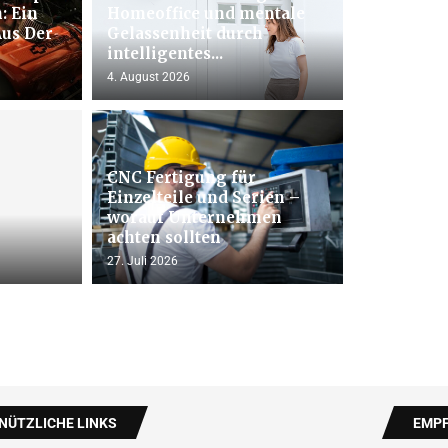
: Ein
Homeoffice und mentale
Aus Der
Gelassenheit durch
intelligentes...
4. August 2026
CNC Fertigung für
Einzelteile und Serien –
worauf Unternehmen
achten sollten
27. Juli 2026
NÜTZLICHE LINKS
EMPF