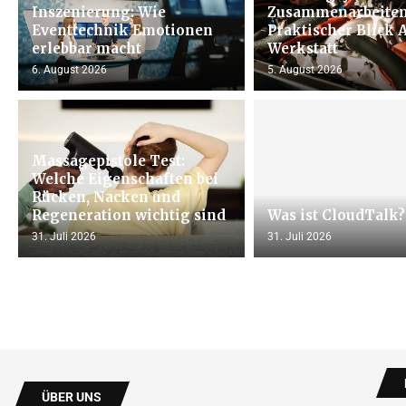
Inszenierung: Wie
Zusammenarbeiten
Eventtechnik Emotionen
Praktischer Blick 
erlebbar macht
Werkstatt
6. August 2026
5. August 2026
Massagepistole Test:
Welche Eigenschaften bei
Rücken, Nacken und
Regeneration wichtig sind
Was ist CloudTalk?
31. Juli 2026
31. Juli 2026
ÜBER UNS