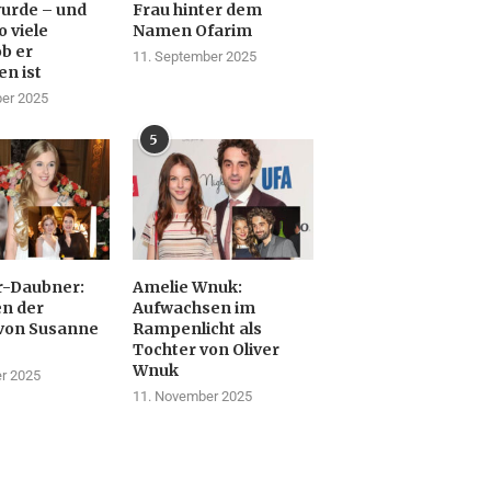
urde – und
Frau hinter dem
 viele
Namen Ofarim
ob er
11. September 2025
en ist
er 2025
5
r-Daubner:
Amelie Wnuk:
n der
Aufwachsen im
von Susanne
Rampenlicht als
Tochter von Oliver
Wnuk
r 2025
11. November 2025