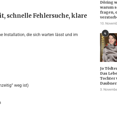
Döring w
warum so
fragen, 
t, schnelle Fehlersuche, klare
verstorb
10. Novemb
4
 Installation, die sich warten lässt und im
Jo Tödte
Das Lebe
Tochter 
Daubner
zeitig“ weg ist)
3. Novembe
n