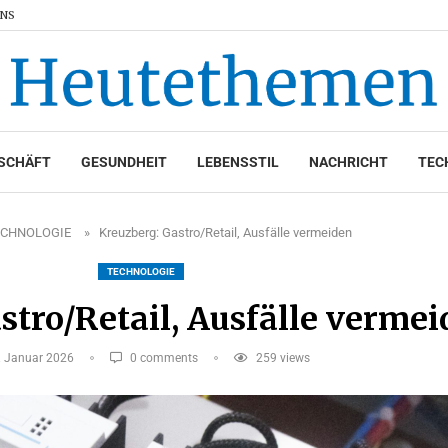
UNS
SCHÄFT
GESUNDHEIT
LEBENSSTIL
NACHRICHT
TEC
ECHNOLOGIE
»
Kreuzberg: Gastro/Retail, Ausfälle vermeiden
TECHNOLOGIE
stro/Retail, Ausfälle verme
. Januar 2026
0 comments
259
views