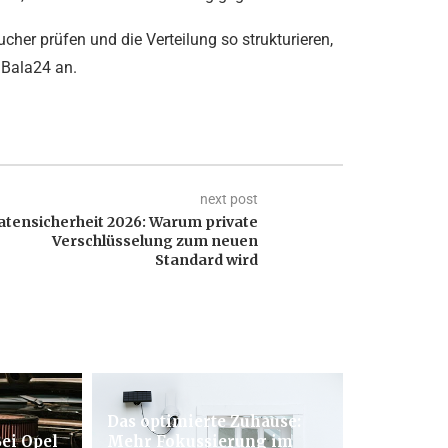
ucher prüfen und die Verteilung so strukturieren,
r Bala24 an.
next post
atensicherheit 2026: Warum private
Verschlüsselung zum neuen
Standard wird
Das optimierte Zuhause:
ei Opel
Mehr Fokussierung im