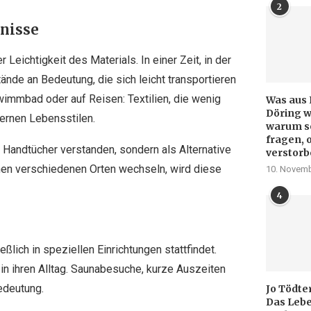
2
fnisse
 Leichtigkeit des Materials. In einer Zeit, in der
ände an Bedeutung, die sich leicht transportieren
wimmbad oder auf Reisen: Textilien, die wenig
Was aus 
Döring w
ernen Lebensstilen.
warum so
fragen, 
 Handtücher verstanden, sondern als Alternative
verstorb
hen verschiedenen Orten wechseln, wird diese
10. Novemb
4
ßlich in speziellen Einrichtungen stattfindet.
 ihren Alltag. Saunabesuche, kurze Auszeiten
edeutung.
Jo Tödte
Das Lebe