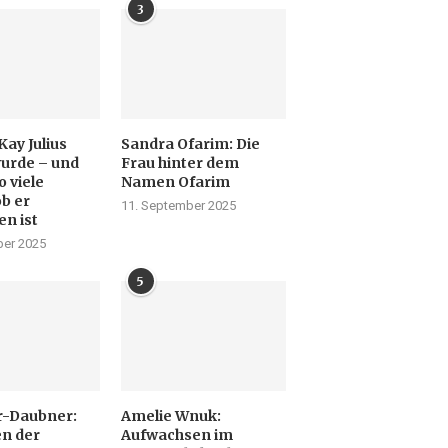
3
Kay Julius
Sandra Ofarim: Die
urde – und
Frau hinter dem
 viele
Namen Ofarim
ob er
11. September 2025
en ist
er 2025
5
r-Daubner:
Amelie Wnuk:
n der
Aufwachsen im