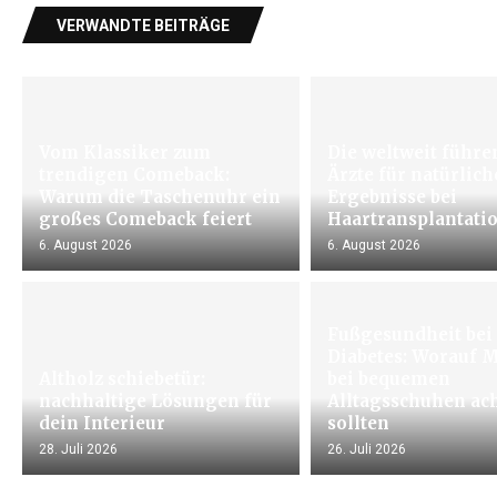
VERWANDTE BEITRÄGE
Vom Klassiker zum
Die weltweit führ
trendigen Comeback:
Ärzte für natürlich
Warum die Taschenuhr ein
Ergebnisse bei
großes Comeback feiert
Haartransplantati
6. August 2026
6. August 2026
Fußgesundheit bei
Diabetes: Worauf 
Altholz schiebetür:
bei bequemen
nachhaltige Lösungen für
Alltagsschuhen ac
dein Interieur
sollten
28. Juli 2026
26. Juli 2026