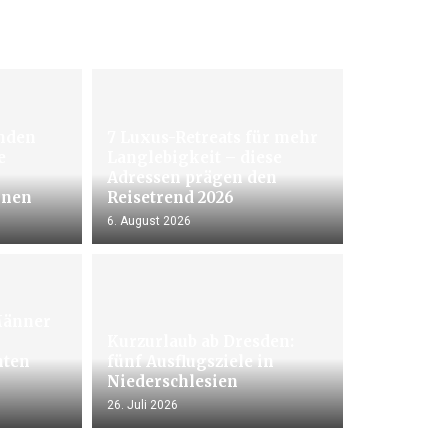
enden
7 Luxus-Retreats für mehr
e
Langlebigkeit – diese
Adressen prägen den
onen
Reisetrend 2026
6. August 2026
Männer
Kurzurlaub ab Dresden:
hten
fünf Ausflugsziele in
Niederschlesien
26. Juli 2026