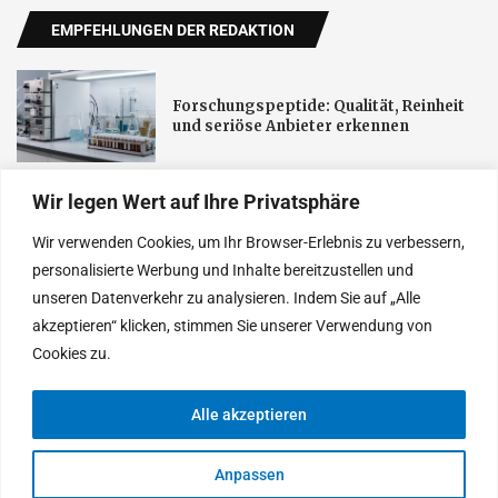
EMPFEHLUNGEN DER REDAKTION
Forschungspeptide: Qualität, Reinheit
und seriöse Anbieter erkennen
Wir legen Wert auf Ihre Privatsphäre
Schnelltest-FN verbindet Corona-Tests
für Privatpersonen und Unternehmen
Wir verwenden Cookies, um Ihr Browser-Erlebnis zu verbessern,
mit digitaler Terminplanung
personalisierte Werbung und Inhalte bereitzustellen und
unseren Datenverkehr zu analysieren. Indem Sie auf „Alle
Neue öffentliche Aufmerksamkeit für
akzeptieren“ klicken, stimmen Sie unserer Verwendung von
Darmgesundheit: Fachpraxis in Herford
setzt auf Aufklärung
Cookies zu.
Alle akzeptieren
© 2025 Heutethemen. Entworfen von Tages Neu
Anpassen